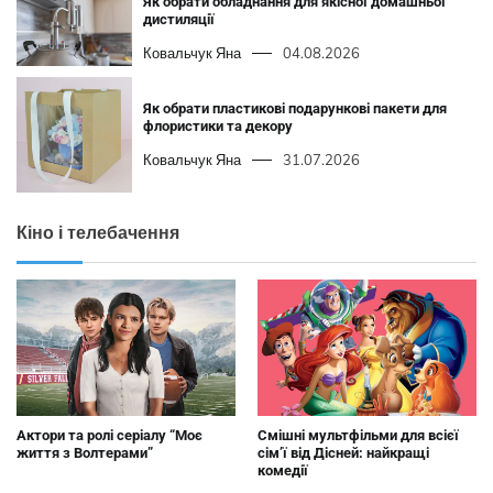
Як обрати обладнання для якісної домашньої
дистиляції
Ковальчук Яна
04.08.2026
Як обрати пластикові подарункові пакети для
флористики та декору
Ковальчук Яна
31.07.2026
Кіно і телебачення
Актори та ролі серіалу “Моє
Смішні мультфільми для всієї
життя з Волтерами”
сім’ї від Дісней: найкращі
комедії