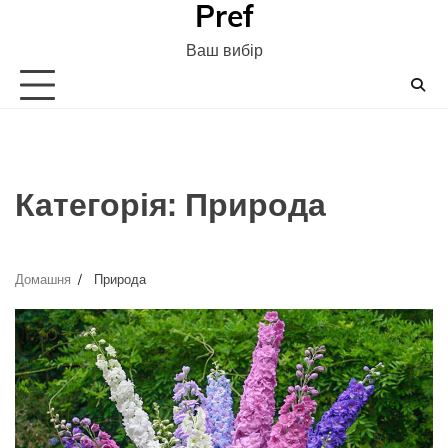
Pref
Перейти
до
Ваш вибір
вмісту
Категорія:
Природа
Домашня
Природа