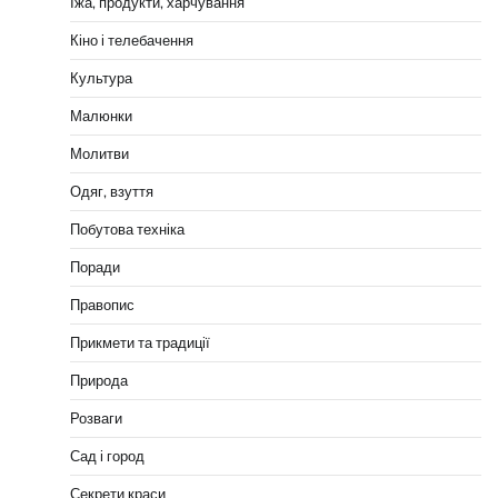
Їжа, продукти, харчування
Кіно і телебачення
Культура
Малюнки
Молитви
Одяг, взуття
Побутова техніка
Поради
Правопис
Прикмети та традиції
Природа
Розваги
Сад і город
Секрети краси